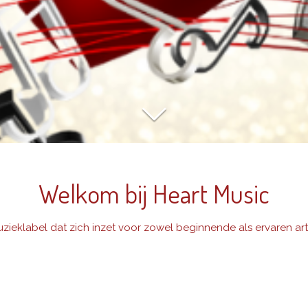
Welkom bij Heart Music
zieklabel dat zich inzet voor zowel beginnende als ervaren art
orm waar artiesten geboekt kunnen worden voor speciale even