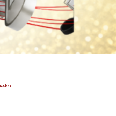
iesten.
ementen en optredens.